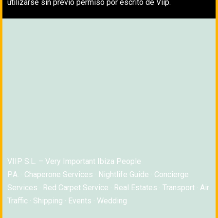
utilizarse sin previo permiso por escrito de Viip.
VIIP S.L. – Very Important Ibiza People
P.A. · Chaperone Services · Nightlife Guide · Concierge
Services · Red Carpet Service · Real Estates · Transport · Air
Traffic · Shipping · Events · Wedding