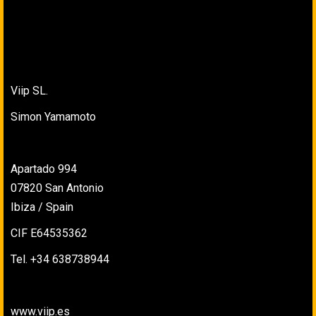
Viip SL.
Simon Yamamoto
Apartado 994
07820 San Antonio
Ibiza / Spain
CIF E64535362
Tel. +34 638738944
www.viip.es